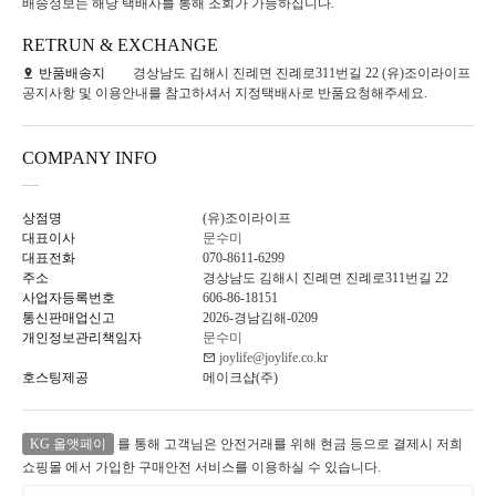
배송정보는 해당 택배사를 통해 조회가 가능하십니다.
RETRUN & EXCHANGE
반품배송지
경상남도 김해시 진례면 진례로311번길 22 (유)조이라이프
공지사항 및 이용안내를 참고하셔서 지정택배사로 반품요청해주세요.
COMPANY INFO
상점명
(유)조이라이프
대표이사
문수미
대표전화
070-8611-6299
주소
경상남도 김해시 진례면 진례로311번길 22
사업자등록번호
606-86-18151
통신판매업신고
2026-경남김해-0209
개인정보관리책임자
문수미
joylife@joylife.co.kr
호스팅제공
메이크샵(주)
KG 올앳페이
를 통해 고객님은 안전거래를 위해 현금 등으로 결제시 저희
쇼핑몰 에서 가입한 구매안전 서비스를 이용하실 수 있습니다.