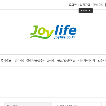
로그인
회원가입
장바구니
+1000 P
 염화칼슘
글리세린, 정제수(증류수)
접착제
윤활/방청/오일
세척제/제거제
방수/