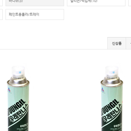
바니쉬
(3)
실리콘/백업제
(10)
페인트용롤러/트레이
신상품