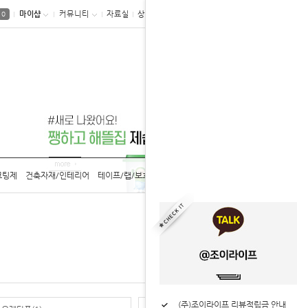
마이샵
커뮤니티
자료실
상품후기
0
코팅제
건축자재/인테리어
테이프/랩/보호구
공구/용기/캡
카탈로그
홈
건축자재/인테리어
바니쉬
(주)조이라이프 리뷰적립금 안내
(주)조이라이프 업계 최초 2년 연속 대한민국 로하스 인증 획득