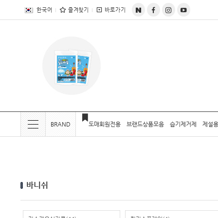
전체상품목록 바로가기
본문 바로가기
한국어
즐겨찾기
바로가기
BRAND
도매회원전용
브랜드상품모음
습기제거제
제설용
현재 위치
바니쉬