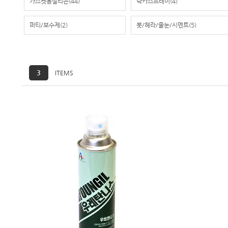
가스켓용실리콘
(44)
락카스프레이
(4)
퍼티/보수제
(2)
붓/헤라/줄눈/시멘트
(5)
3
ITEMS