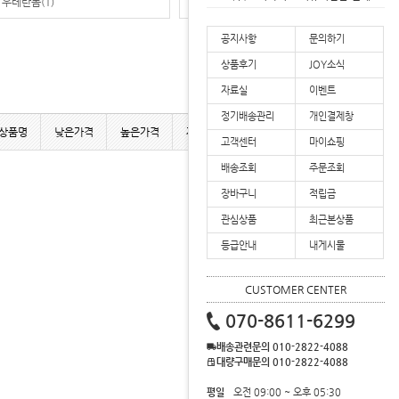
우레탄폼
(1)
케미컬앙카
(1)
(주)조이라이프 배송공지
(주)조이라이프 할인혜택 안내
공지사항
문의하기
상품후기
JOY소식
자료실
이벤트
정기배송관리
개인결제창
상품명
낮은가격
높은가격
제조사
인기상품
사용후기
고객센터
마이쇼핑
배송조회
주문조회
장바구니
적립금
관심상품
최근본상품
등급안내
내게시물
CUSTOMER CENTER
070-8611-6299
배송관련문의 010-2822-4088
대량구매문의 010-2822-4088
평일
오전 09:00 ~ 오후 05:30