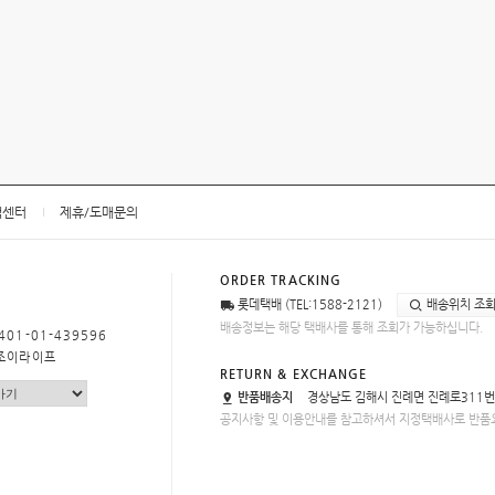
객센터
제휴/도매문의
ORDER TRACKING
롯데택배 (TEL:1588-2121)
배송위치 조
배송정보는 해당 택배사를 통해 조회가 가능하십니다.
401-01-439596
)조이라이프
RETURN & EXCHANGE
반품배송지
경상남도 김해시 진례면 진례로311번
공지사항 및 이용안내를 참고하셔서 지정택배사로 반품