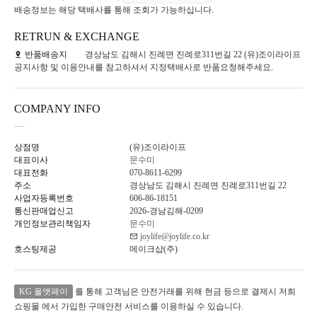
배송정보는 해당 택배사를 통해 조회가 가능하십니다.
RETRUN & EXCHANGE
반품배송지
경상남도 김해시 진례면 진례로311번길 22 (유)조이라이프
공지사항 및 이용안내를 참고하셔서 지정택배사로 반품요청해주세요.
COMPANY INFO
상점명
(유)조이라이프
대표이사
문수미
대표전화
070-8611-6299
주소
경상남도 김해시 진례면 진례로311번길 22
사업자등록번호
606-86-18151
통신판매업신고
2026-경남김해-0209
개인정보관리책임자
문수미
joylife@joylife.co.kr
호스팅제공
메이크샵(주)
KG 올앳페이
를 통해 고객님은 안전거래를 위해 현금 등으로 결제시 저희
쇼핑몰 에서 가입한 구매안전 서비스를 이용하실 수 있습니다.