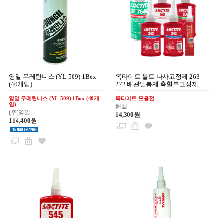
영일 우레탄니스 (YL-509) 1Box
록타이트 볼트 나사고정제 263
(40개입)
272 배관밀봉제 축혈부고정제
영일 우레탄니스 (YL-509) 1Box (40개
록타이트 모음전
입)
헨켈
(주)영일
14,300원
114,400원