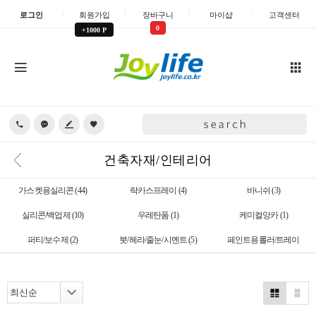
로그인
회원가입
장바구니
마이샵
고객센터
0
+1000 P
건축자재/인테리어
가스켓용실리콘
(44)
락카스프레이
(4)
바니쉬
(3)
실리콘/백업제
(10)
우레탄폼
(1)
케미컬앙카
(1)
퍼티/보수제
(2)
붓/헤라/줄눈/시멘트
(5)
페인트용롤러/트레이