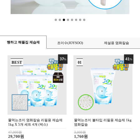
조이수(JOYSOO)
쨍하고 해뜰집 제습제
제설용 염화칼슘
41
23
%
%
BEST
0
kg
조이수 초순수 3차 살균 정제수 증류
조이수 초순수 3차 살균 정제수 증
수 100ml 지게차 배터리 화장품 약국
수 500ml 지게차 배터리 화장품 약
의료용 가습기 냉각수
의료용 가습기 냉각수
5,000원
6,000원