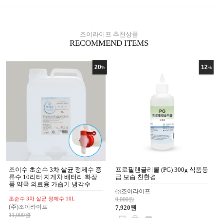
165,000원
조이라이프 추천상품
RECOMMEND ITEMS
20
12
%
%
조이수 초순수 3차 살균 정제수 증
프로필렌글리콜 (PG) 300g 식품등
류수 10리터 지게차 배터리 화장
급 보습 친환경
품 약국 의료용 가습기 냉각수
㈜조이라이프
초순수 3차 살균 정제수 10L
9,000원
(주)조이라이프
7,920원
11,000원