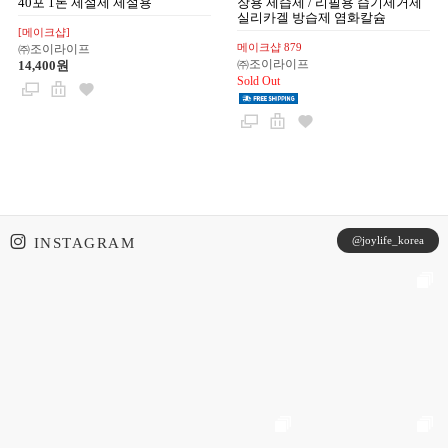
40포 1톤 제설제 제설용
장용 제습제 / 리필용 습기제거제
실리카겔 방습제 염화칼슘
[메이크샵]
메이크샵 879
㈜조이라이프
㈜조이라이프
14,400원
Sold Out
@joylife_korea
INSTAGRAM