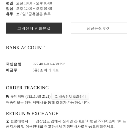
평일
오전 10:00 ~ 오후 05:00
점심
오후 12:00 ~ 오후 01:00
휴무
토 / 일 / 공휴일은 휴무
고객센터 전화연결
상품문의하기
BANK ACCOUNT
국민은행
927401-01-439596
예금주
(유)조이라이프
ORDER TRACKING
롯데택배 (TEL:1588-2121)
배송위치 조회하기
배송정보는 해당 택배사를 통해 조회가 가능하십니다.
RETRUN & EXCHANGE
반품배송지
경상남도 김해시 진례면 진례로311번길 22 (유)조이라이프
공지사항 및 이용안내를 참고하셔서 지정택배사로 반품요청해주세요.