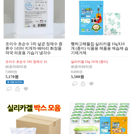
조이수 초순수 3차 살균 정제수 증
쨍하고해뜰집 실리카겔 10gX10
류수 1리터 지게차 배터리 화장품
개 (종이) 식품용 제품용 제습제 습
약국 의료용 가습기 냉각수
기제거제
조이수 초순수 3차 정제수 1L
실리카겔 10g 10개 (종이)
㈜조이라이프
㈜조이라이프
7,000원
8,000원
5,170원
5,500원