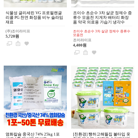
식물성 글리세린 VG 프로필렌글
조이수 초순수 3차 살균 정제수 증
리콜 PG 천연 화장품 비누 슬라임
류수 모음전 지게차 배터리 화장
재료
품 약국 의료용 가습기 냉각수
(주)조이라이프
조이수 초순수 3차 살균 정제수 증류수
모음전
5,720원
조이라이프
4,400원
염화칼슘 중국산 74% 25kg 1포
[친환경] 쨍하고해뜰집 볼타입 옷