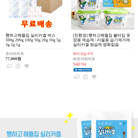
쨍하고해뜰집 실리카겔 박스
[친환경] 쨍하고해뜰집 볼타입 옷
500g 200g 100g 50g 20g 10g 5g
장용 제습제 / 리필용 습기제거제
3g 2g 1g
실리카겔 방습제 염화칼슘
조이라이프
메이크샵 879
77,000원
㈜조이라이프
Sold Out