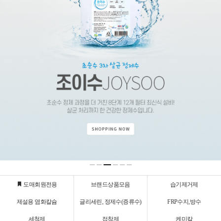
도매회원전용
브랜드상품모음
습기제거제
제설용 염화칼슘
글리세린, 정제수(증류수)
FRP수지,방수
세척제
접착제
케미칼