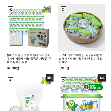
3,850원
4,400원
26
%
0
0
제
염
조이수 초순수 3차 살균 정제수 증류
조이수 초순수 3차 살균 정제수 증
수 1리터 지게차 배터리 화장품 약국
수 10리터 지게차 배터리 화장품 
의료용 가습기 냉각수
의료용 가습기 냉각수
7,000원
11,000원
5,170원
8,800원
43
%
22
%
0
0