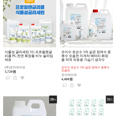
식물성 글리세린 VG 프로필렌글
조이수 초순수 3차 살균 정제수 증
리콜 PG 천연 화장품 비누 슬라임
류수 모음전 지게차 배터리 화장
재료
품 약국 의료용 가습기 냉각수
(주)조이라이프
조이수 초순수 3차 살균 정제수 증류수
모음전
5,720원
조이라이프
4,400원
26
31
%
%