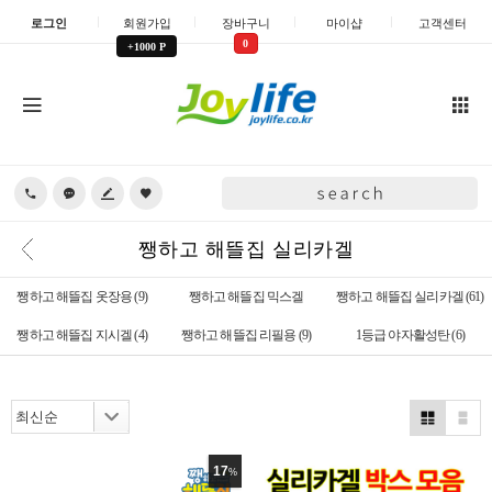
로그인
회원가입
장바구니
마이샵
고객센터
0
+1000 P
쨍하고 해뜰집 실리카겔
쨍하고 해뜰집 옷장용
(9)
쨍하고 해뜰집 믹스겔
쨍하고 해뜰집 실리카겔
(61)
쨍하고 해뜰집 지시겔
(4)
쨍하고 해뜰집 리필용
(9)
1등급 야자활성탄
(6)
17
%