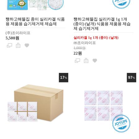
쨍하고해뜰집 종이 실리카겔 식품
쨍하고해뜰집 실리카겔 1g 1개
용 제품용 습기제거제 제습제
(종이) (낱개) 식품용 제품용 제습
제 습기제거제
(주)조이라이프
5,500원
실리카겔 1g 1개 (종이) (낱개)
㈜조이라이프
1,000원
22원
17
97
%
%