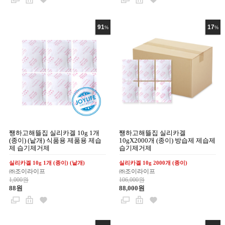
91
17
%
%
쨍하고해뜰집 실리카겔 10g 1개
쨍하고해뜰집 실리카겔
(종이) (낱개) 식품용 제품용 제습
10gX2000개 (종이) 방습제 제습제
제 습기제거제
습기제거제
실리카겔 10g 1개 (종이) (낱개)
실리카겔 10g 2000개 (종이)
㈜조이라이프
㈜조이라이프
1,000원
106,000원
88원
88,000원