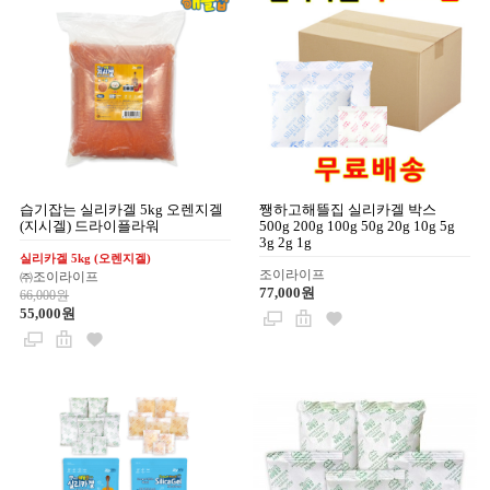
습기잡는 실리카겔 5kg 오렌지겔
쨍하고해뜰집 실리카겔 박스
(지시겔) 드라이플라워
500g 200g 100g 50g 20g 10g 5g
3g 2g 1g
실리카겔 5kg (오렌지겔)
조이라이프
㈜조이라이프
77,000원
66,000원
55,000원