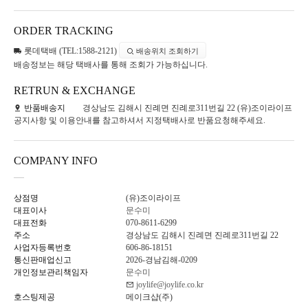
ORDER TRACKING
롯데택배 (TEL:1588-2121)
배송위치 조회하기
배송정보는 해당 택배사를 통해 조회가 가능하십니다.
RETRUN & EXCHANGE
반품배송지
경상남도 김해시 진례면 진례로311번길 22 (유)조이라이프
공지사항 및 이용안내를 참고하셔서 지정택배사로 반품요청해주세요.
COMPANY INFO
상점명
(유)조이라이프
대표이사
문수미
대표전화
070-8611-6299
주소
경상남도 김해시 진례면 진례로311번길 22
사업자등록번호
606-86-18151
통신판매업신고
2026-경남김해-0209
개인정보관리책임자
문수미
joylife@joylife.co.kr
호스팅제공
메이크샵(주)