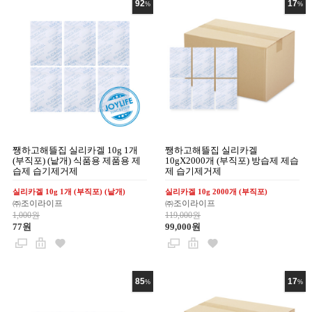
92
17
%
%
쨍하고해뜰집 실리카겔 10g 1개
쨍하고해뜰집 실리카겔
(부직포) (낱개) 식품용 제품용 제
10gX2000개 (부직포) 방습제 제습
습제 습기제거제
제 습기제거제
실리카겔 10g 1개 (부직포) (낱개)
실리카겔 10g 2000개 (부직포)
㈜조이라이프
㈜조이라이프
1,000원
119,000원
77원
99,000원
85
17
%
%