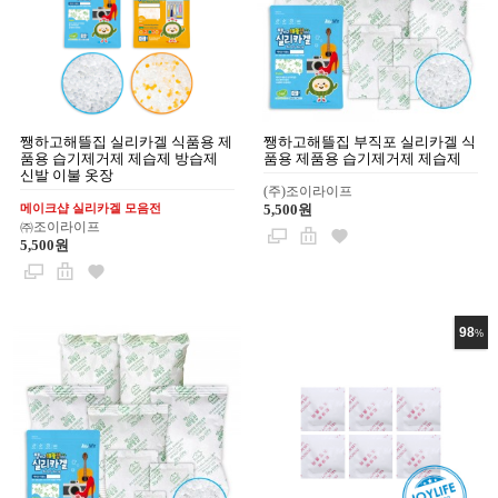
쨍하고해뜰집 실리카겔 식품용 제
쨍하고해뜰집 부직포 실리카겔 식
품용 습기제거제 제습제 방습제
품용 제품용 습기제거제 제습제
신발 이불 옷장
(주)조이라이프
메이크샵 실리카겔 모음전
5,500원
㈜조이라이프
5,500원
98
%