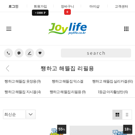
로그인
회원가입
장바구니
마이샵
고객센터
0
+1000 P
쨍하고 해뜰집 리필용
쨍하고 해뜰집 옷장용
(9)
쨍하고 해뜰집 믹스겔
쨍하고 해뜰집 실리카겔
(61)
쨍하고 해뜰집 지시겔
(4)
쨍하고 해뜰집 리필용
(9)
1등급 야자활성탄
(6)
55
18
%
%