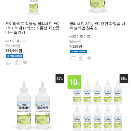
조이라이프 식물성 글리세린 VG
글리세린 350g VG 천연 화장품 비
130g 50개 (1박스) 식물성 화장품
누 슬라임 친환경
비누 슬라임
㈜조이라이프
㈜조이라이프
9,000원
391,000원
7,150원
251,900원
37
36
%
%