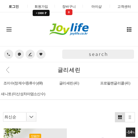
로그인
회원가입
장바구니
마이샵
고객센터
0
+1000 P
글리세린
조이수(정제수/증류수)
(68)
글리세린
(41)
프로필렌글리콜
(41)
새니토 (미산성차아염소산수)
-14
%