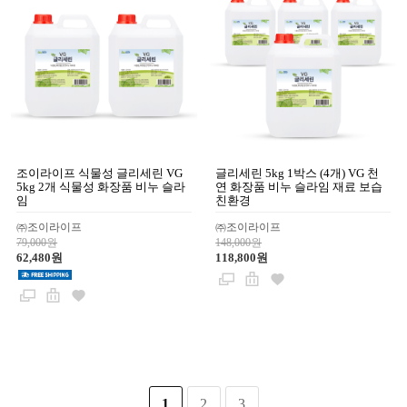
조이라이프 식물성 글리세린 VG
글리세린 5kg 1박스 (4개) VG 천
5kg 2개 식물성 화장품 비누 슬라
연 화장품 비누 슬라임 재료 보습
임
친환경
㈜조이라이프
㈜조이라이프
79,000원
148,000원
62,480원
118,800원
1
2
3