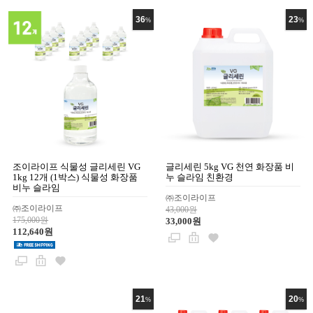
36
23
%
%
조이라이프 식물성 글리세린 VG
글리세린 5kg VG 천연 화장품 비
1kg 12개 (1박스) 식물성 화장품
누 슬라임 친환경
비누 슬라임
㈜조이라이프
㈜조이라이프
43,000원
175,000원
33,000원
112,640원
21
20
%
%