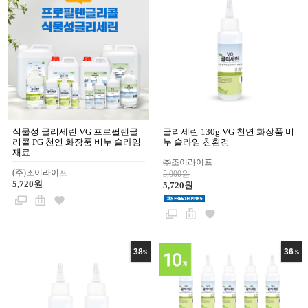
식물성 글리세린 VG 프로필렌글
글리세린 130g VG 천연 화장품 비
리콜 PG 천연 화장품 비누 슬라임
누 슬라임 친환경
재료
㈜조이라이프
(주)조이라이프
5,000원
5,720원
5,720원
38
36
%
%