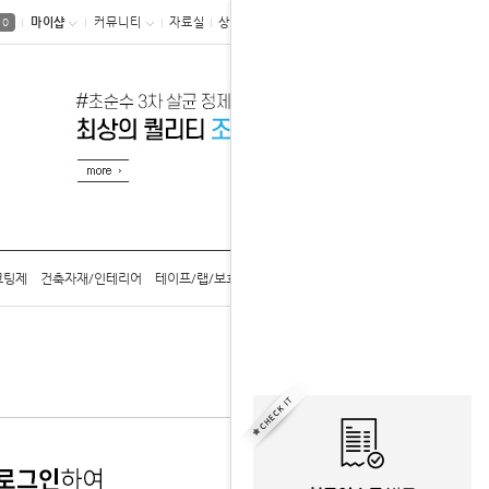
마이샵
커뮤니티
자료실
상품후기
0
코팅제
건축자재/인테리어
테이프/랩/보호구
공구/용기/캡
카탈로그
홈
게시판
JOY 자료실