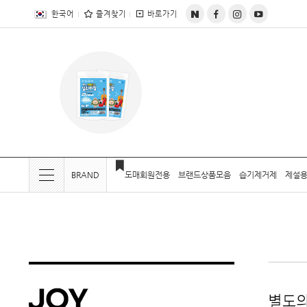
전체상품목록 바로가기
본문 바로가기
한국어
즐겨찾기
바로가기
BRAND
도매회원전용
브랜드상품모음
습기제거제
제설용
현재 위치