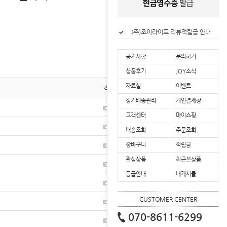
(주)조이라이프 리뷰적립금 안내
(주)조이라이프 업계 최초 2년 연속 대한민국 로하스 인증 획득
(주)조이라이프 배송공지
공지사항
문의하기
(주)조이라이프 할인혜택 안내
상품후기
JOY소식
자료실
이벤트
작성자
작성일
조회
정기배송관리
개인결제창
2021-08-25
46
고객센터
마이쇼핑
2019-02-26
247
배송조회
주문조회
장바구니
적립금
2017-06-09
258
관심상품
최근본상품
2017-06-09
151
등급안내
내게시물
2026-07-03
9
CUSTOMER CENTER
2026-06-18
26
070-8611-6299
2026-06-04
2