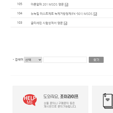
105
아론알파 201 MSDS 영문
104
뉴녹킬 러스트제로 녹제거방청제(FK-501) MSDS
103
글리세린 시험성적서 영문