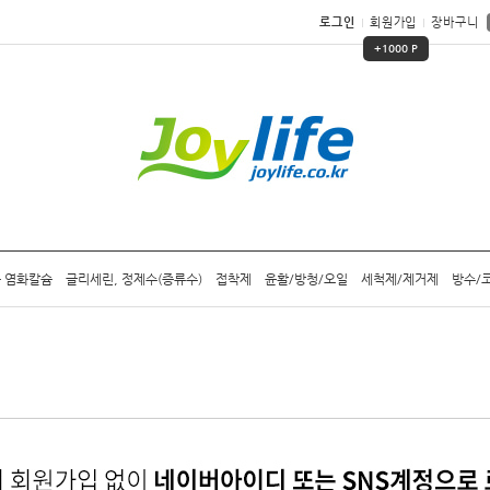
로그인
회원가입
장바구니
+1000 P
 염화칼슘
글리세린, 정제수(증류수)
접착제
윤활/방청/오일
세척제/제거제
방수/