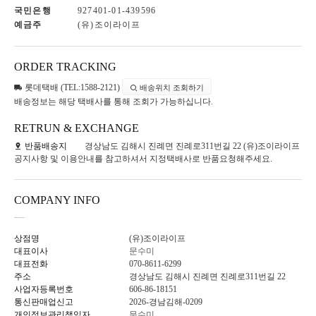
국민은행
927401-01-439596
예금주
(유)조이라이프
ORDER TRACKING
롯데택배 (TEL:1588-2121)
배송위치 조회하기
배송정보는 해당 택배사를 통해 조회가 가능하십니다.
RETRUN & EXCHANGE
반품배송지
경상남도 김해시 진례면 진례로311번길 22 (유)조이라이프
공지사항 및 이용안내를 참고하셔서 지정택배사로 반품요청해주세요.
COMPANY INFO
상점명
(유)조이라이프
대표이사
문수미
대표전화
070-8611-6299
주소
경상남도 김해시 진례면 진례로311번길 22
사업자등록번호
606-86-18151
통신판매업신고
2026-경남김해-0209
개인정보관리책임자
문수미