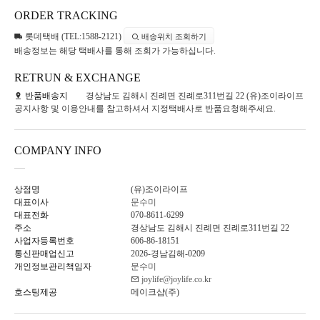
ORDER TRACKING
롯데택배 (TEL:1588-2121)
배송위치 조회하기
배송정보는 해당 택배사를 통해 조회가 가능하십니다.
RETRUN & EXCHANGE
반품배송지
경상남도 김해시 진례면 진례로311번길 22 (유)조이라이프
공지사항 및 이용안내를 참고하셔서 지정택배사로 반품요청해주세요.
COMPANY INFO
상점명
(유)조이라이프
대표이사
문수미
대표전화
070-8611-6299
주소
경상남도 김해시 진례면 진례로311번길 22
사업자등록번호
606-86-18151
통신판매업신고
2026-경남김해-0209
개인정보관리책임자
문수미
joylife@joylife.co.kr
호스팅제공
메이크샵(주)