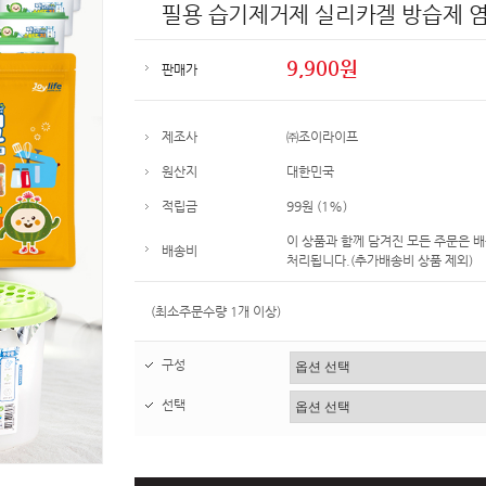
필용 습기제거제 실리카겔 방습제 
9,900원
판매가
제조사
㈜조이라이프
원산지
대한민국
적립금
99원 (1%)
이 상품과 함께 담겨진 모든 주문은 
배송비
처리됩니다.(추가배송비 상품 제외)
(최소주문수량 1개 이상)
구성
선택