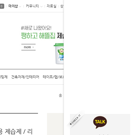
마이샵
커뮤니티
자료실
상품후기
0
코팅제
건축자재/인테리어
테이프/랩/보호구
공구/용기/캡
카탈로그
홈
습기제거제
쨍하고 해뜰집 옷장용
 제습제 / 리