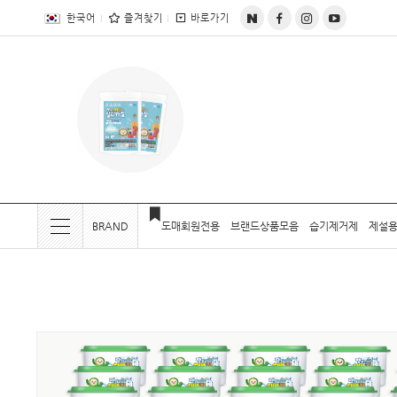
전체상품목록 바로가기
본문 바로가기
한국어
즐겨찾기
바로가기
BRAND
도매회원전용
브랜드상품모음
습기제거제
제설용
현재 위치