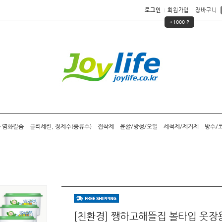
로그인
회원가입
장바구니
+1000 P
 염화칼슘
글리세린, 정제수(증류수)
접착제
윤활/방청/오일
세척제/제거제
방수/
[친환경] 쨍하고해뜰집 볼타입 옷장용