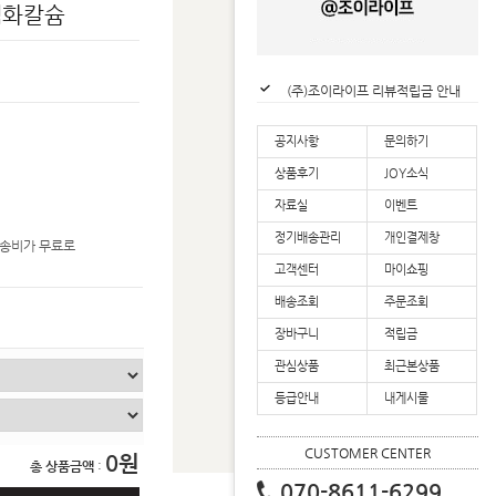
염화칼슘
(주)조이라이프 할인혜택 안내
(주)조이라이프 리뷰적립금 안내
(주)조이라이프 업계 최초 2년 연속 대한민국 로하스 인증 획득
(주)조이라이프 배송공지
공지사항
문의하기
상품후기
JOY소식
자료실
이벤트
정기배송관리
개인결제창
배송비가 무료로
고객센터
마이쇼핑
배송조회
주문조회
장바구니
적립금
관심상품
최근본상품
등급안내
내게시물
CUSTOMER CENTER
0
총 상품금액
:
070-8611-6299