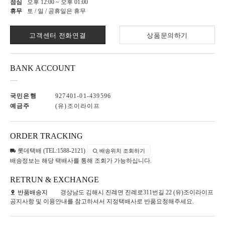
점심
오후 12:00 ~ 오후 01:00
휴무
토 / 일 / 공휴일은 휴무
고객센터 전화연결
상품문의하기
BANK ACCOUNT
국민은행
927401-01-439596
예금주
(유)조이라이프
ORDER TRACKING
롯데택배 (TEL:1588-2121)
배송위치 조회하기
배송정보는 해당 택배사를 통해 조회가 가능하십니다.
RETRUN & EXCHANGE
반품배송지
경상남도 김해시 진례면 진례로311번길 22 (유)조이라이프
공지사항 및 이용안내를 참고하셔서 지정택배사로 반품요청해주세요.