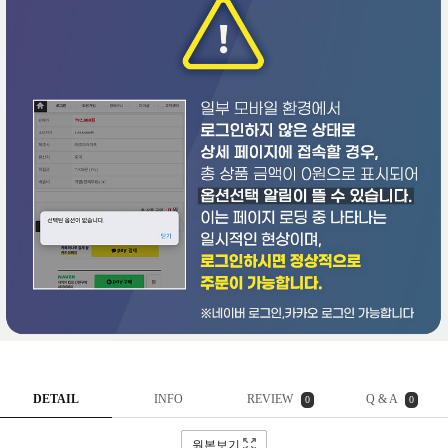
DETAIL
INFO
REVIEW
Q & A
0
0
원본보기