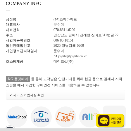
COMPANY INFO
상점명
(유)조이라이프
대표이사
문수미
대표전화
070-8611-6299
주소
경상남도 김해시 진례면 진례로311번길 22
사업자등록번호
606-86-18151
통신판매업신고
2026-경남김해-0209
개인정보관리책임자
문수미
joylife@joylife.co.kr
호스팅제공
메이크샵(주)
KG 올앳페이
를 통해 고객님은 안전거래를 위해 현금 등으로 결제시 저희
쇼핑몰 에서 가입한 구매안전 서비스를 이용하실 수 있습니다.
서비스 가입사실 확인
빠른 메뉴 바로가기