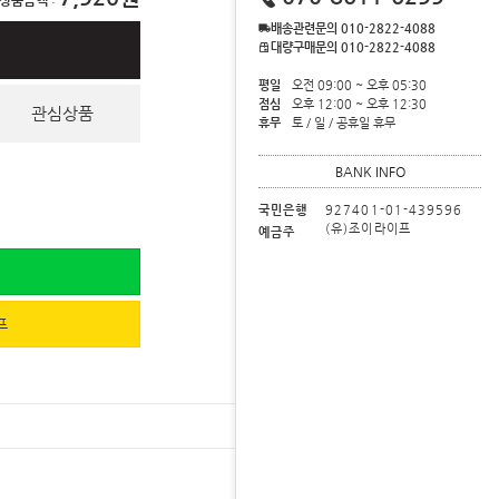
 상품금액
:
배송관련문의 010-2822-4088
대량구매문의 010-2822-4088
평일
오전 09:00 ~ 오후 05:30
점심
오후 12:00 ~ 오후 12:30
관심상품
휴무
토 / 일 / 공휴일 휴무
BANK INFO
국민은행
927401-01-439596
(유)조이라이프
예금주
프