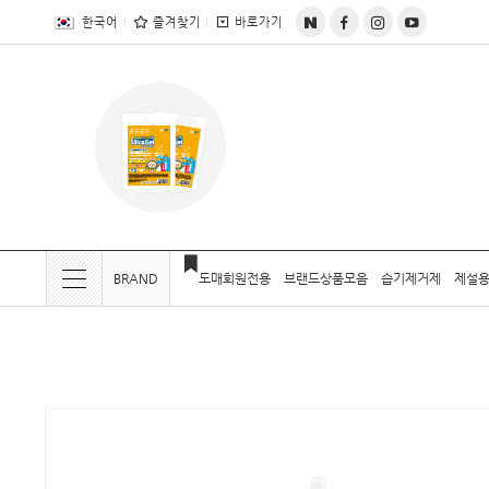
전체상품목록 바로가기
본문 바로가기
한국어
즐겨찾기
바로가기
BRAND
도매회원전용
브랜드상품모음
습기제거제
제설용
현재 위치