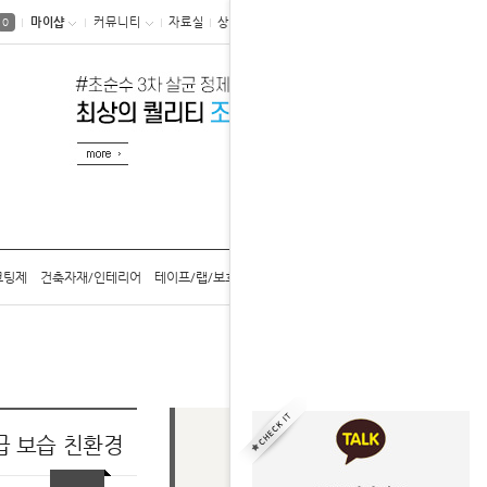
마이샵
커뮤니티
자료실
상품후기
0
코팅제
건축자재/인테리어
테이프/랩/보호구
공구/용기/캡
카탈로그
홈
생활용품
증류수
급 보습 친환경