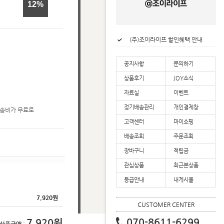
12
(주)조이라이프 할인혜택 안내
(주)조이라이프 리뷰적립금 안내
(주)조이라이프 업계 최초 2년 연속 대한민국 로하스 인증 획득
공지사항
문의하기
(주)조이라이프 배송공지
상품후기
JOY소식
자료실
이벤트
정기배송관리
개인결제창
배송비가 무료로
고객센터
마이쇼핑
배송조회
주문조회
장바구니
적립금
관심상품
최근본상품
등급안내
내게시물
7,920
원
CUSTOMER CENTER
070-8611-6299
7,920