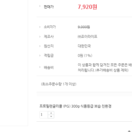
7,920
원
판매가
소비자가
9,000원
제조사
㈜조이라이프
원산지
대한민국
적립금
0원 (1%)
이 상품과 함께 담겨진 모든 주문은 
배송비
처리됩니다.(추가배송비 상품 제외)
(최소주문수량 1개 이상)
프로필렌글리콜 (PG) 300g 식품등급 보습 친환경