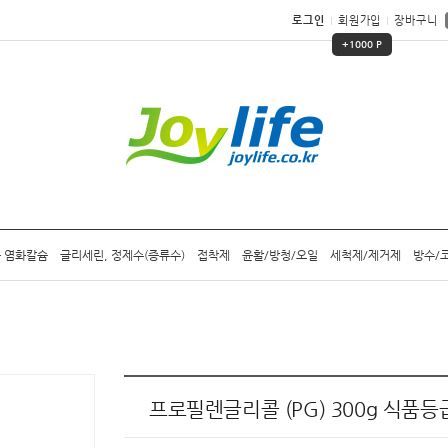
로그인
회원가입
장바구니
+1000 P
 염화칼슘
글리세린, 정제수(증류수)
접착제
윤활/방청/오일
세척제/제거제
방수/
프로필렌글리콜 (PG) 300g 식품등