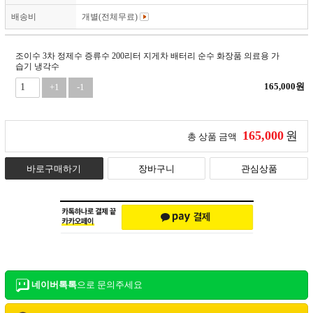
배송비
개별(전체무료)
조이수 3차 정제수 증류수 200리터 지게차 배터리 순수 화장품 의료용 가
습기 냉각수
165,000
원
+1
-1
165,000
원
총 상품 금액
바로구매하기
장바구니
관심상품
네이버톡톡
으로 문의주세요