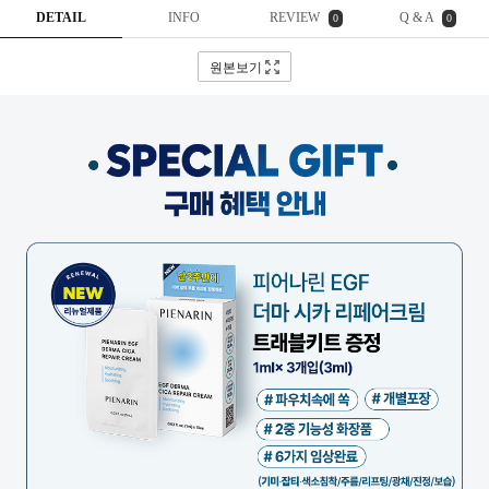
DETAIL
INFO
REVIEW
Q & A
0
0
원본보기