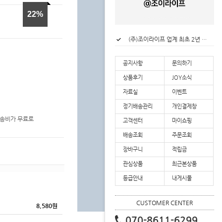
22
(주)조이라이프 리뷰적립금 안내
(주)조이라이프 업계 최초 2년 연속 대한민국 로하스 인증 획득
(주)조이라이프 배송공지
(주)조이라이프 할인혜택 안내
공지사항
문의하기
상품후기
JOY소식
자료실
이벤트
정기배송관리
개인결제창
배송비가 무료로
고객센터
마이쇼핑
배송조회
주문조회
장바구니
적립금
관심상품
최근본상품
등급안내
내게시물
CUSTOMER CENTER
8,580
원
070-8611-6299