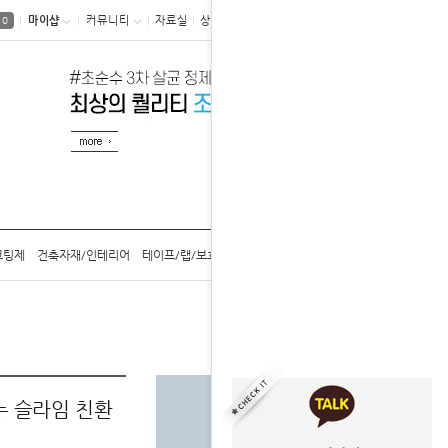
마이샵
커뮤니티
자료실
상품후기
0
코팅제
건축자재/인테리어
테이프/랩/보호구
공구/용기/캡
카탈로그
홈
생활용품
쳔연세제
누 슬라임 친환