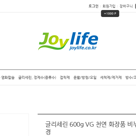
로그인
회원가입
장바구니
+1000 P
 염화칼슘
글리세린, 정제수(증류수)
접착제
윤활/방청/오일
세척제/제거제
방수/
글리세린 600g VG 천연 화장품 비
경