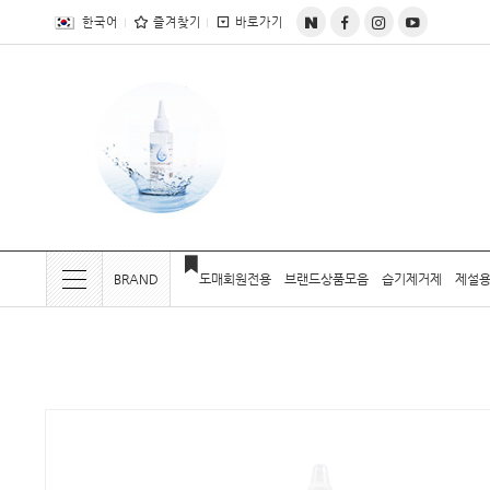
전체상품목록 바로가기
본문 바로가기
한국어
즐겨찾기
바로가기
BRAND
도매회원전용
브랜드상품모음
습기제거제
제설용
현재 위치