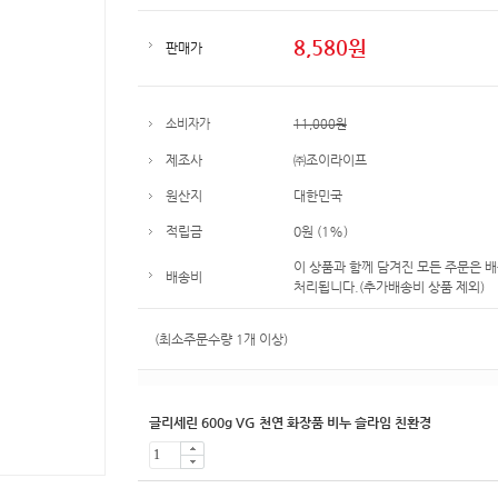
8,580
원
판매가
소비자가
11,000원
제조사
㈜조이라이프
원산지
대한민국
적립금
0원 (1%)
이 상품과 함께 담겨진 모든 주문은 
배송비
처리됩니다.(추가배송비 상품 제외)
(최소주문수량 1개 이상)
글리세린 600g VG 천연 화장품 비누 슬라임 친환경