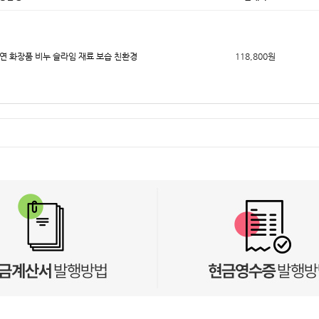
 천연 화장품 비누 슬라임 재료 보습 친환경
118,800원