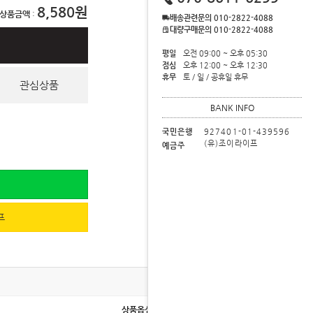
8,580
 상품금액
:
배송관련문의 010-2822-4088
대량구매문의 010-2822-4088
평일
오전 09:00 ~ 오후 05:30
점심
오후 12:00 ~ 오후 12:30
휴무
토 / 일 / 공휴일 휴무
관심상품
BANK INFO
국민은행
927401-01-439596
(유)조이라이프
예금주
프
상품옵션