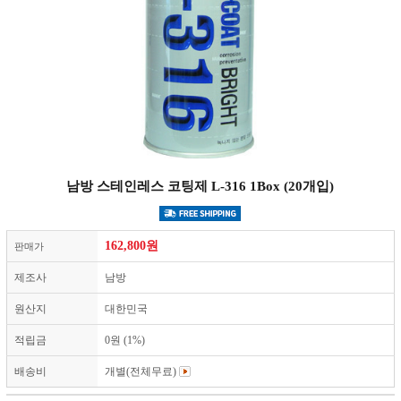
남방 스테인레스 코팅제 L-316 1Box (20개입)
162,800
원
판매가
제조사
남방
원산지
대한민국
적립금
0원 (1%)
배송비
개별(전체무료)