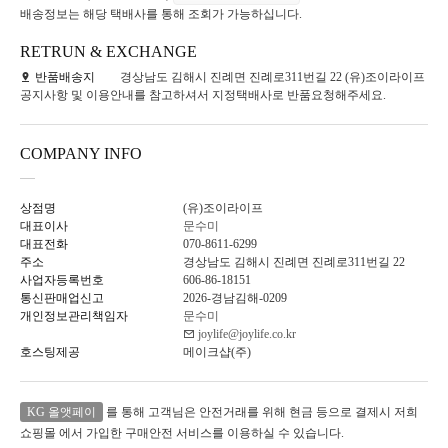
배송정보는 해당 택배사를 통해 조회가 가능하십니다.
RETRUN & EXCHANGE
반품배송지
경상남도 김해시 진례면 진례로311번길 22 (유)조이라이프
공지사항 및 이용안내를 참고하셔서 지정택배사로 반품요청해주세요.
COMPANY INFO
상점명
(유)조이라이프
대표이사
문수미
대표전화
070-8611-6299
주소
경상남도 김해시 진례면 진례로311번길 22
사업자등록번호
606-86-18151
통신판매업신고
2026-경남김해-0209
개인정보관리책임자
문수미
joylife@joylife.co.kr
호스팅제공
메이크샵(주)
KG 올앳페이
를 통해 고객님은 안전거래를 위해 현금 등으로 결제시 저희
쇼핑몰 에서 가입한 구매안전 서비스를 이용하실 수 있습니다.