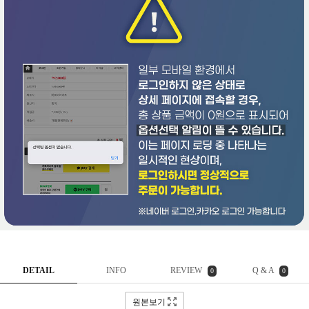
DETAIL
INFO
REVIEW
Q & A
0
0
원본보기