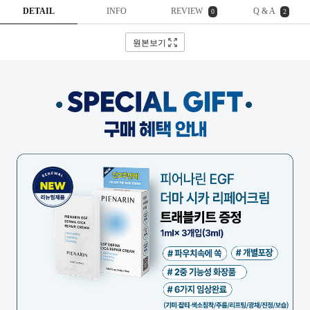
DETAIL
INFO
REVIEW
Q & A
0
2
원본보기