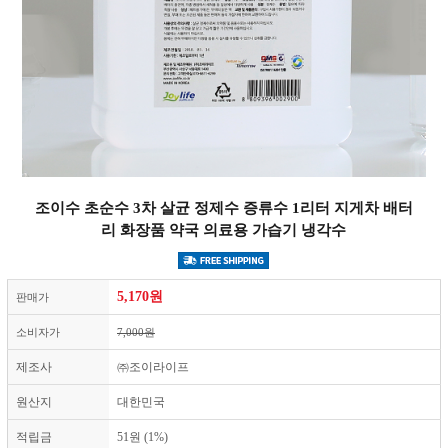
조이수 초순수 3차 살균 정제수 증류수 1리터 지게차 배터
리 화장품 약국 의료용 가습기 냉각수
5,170
원
판매가
소비자가
7,000원
제조사
㈜조이라이프
원산지
대한민국
적립금
51원 (1%)