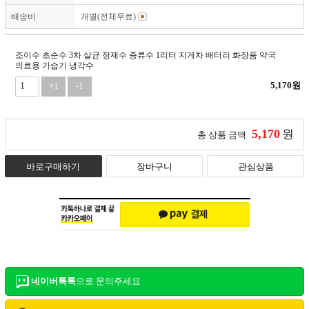
배송비
개별(전체무료)
조이수 초순수 3차 살균 정제수 증류수 1리터 지게차 배터리 화장품 약국
의료용 가습기 냉각수
5,170
원
+1
-1
5,170
원
총 상품 금액
바로구매하기
장바구니
관심상품
네이버톡톡
으로 문의주세요