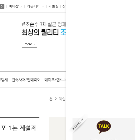
마이샵
커뮤니티
자료실
상품후기
0
코팅제
건축자재/인테리어
테이프/랩/보호구
공구/용기/캡
카탈로그
홈
제설용 염화칼슘
친환경/저부식 염화칼슘
0포 1톤 제설제