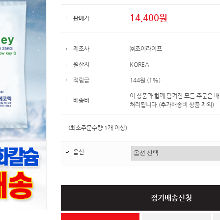
14,400원
판매가
제조사
㈜조이라이프
원산지
KOREA
적립금
144원 (1%)
이 상품과 함께 담겨진 모든 주문은 
배송비
처리됩니다.(추가배송비 상품 제외)
(최소주문수량 1개 이상)
옵션
정기배송신청