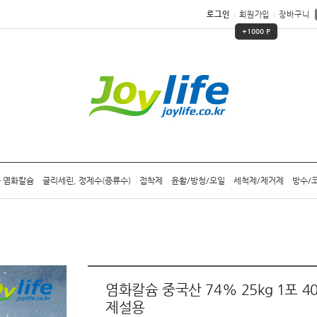
로그인
회원가입
장바구니
+1000 P
 염화칼슘
글리세린, 정제수(증류수)
접착제
윤활/방청/오일
세척제/제거제
방수/
염화칼슘 중국산 74% 25kg 1포 4
제설용