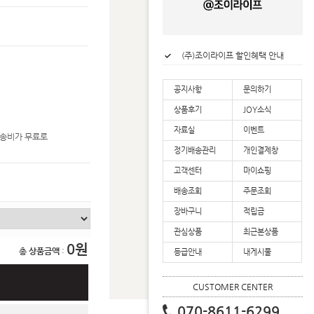
(주)조이라이프 할인혜택 안내
(주)조이라이프 리뷰적립금 안내
(주)조이라이프 업계 최초 2년 연속 대한민국 로하스 인증 획득
(주)조이라이프 배송공지
공지사항
문의하기
상품후기
JOY소식
자료실
이벤트
배송비가 무료로
정기배송관리
개인결제창
고객센터
마이쇼핑
배송조회
주문조회
장바구니
적립금
관심상품
최근본상품
0
총 상품금액
:
등급안내
내게시물
CUSTOMER CENTER
070-8611-6299