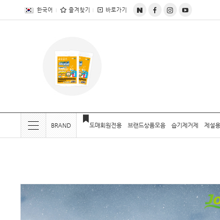
전체상품목록 바로가기
본문 바로가기
한국어
즐겨찾기
바로가기
BRAND
도매회원전용
브랜드상품모음
습기제거제
제설용
현재 위치