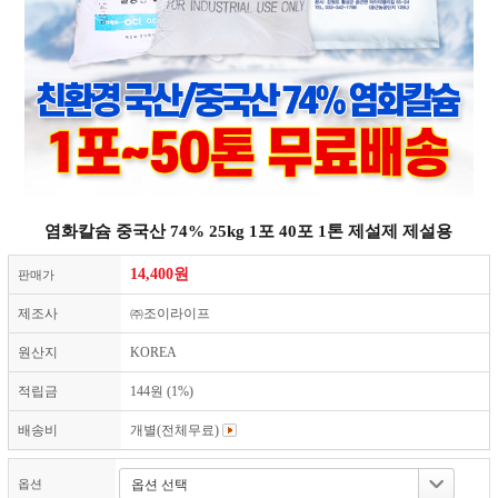
염화칼슘 중국산 74% 25kg 1포 40포 1톤 제설제 제설용
14,400원
판매가
제조사
㈜조이라이프
원산지
KOREA
적립금
144원 (1%)
배송비
개별(전체무료)
옵션