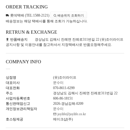
ORDER TRACKING
롯데택배 (TEL:1588-2121)
배송위치 조회하기
배송정보는 해당 택배사를 통해 조회가 가능하십니다.
RETRUN & EXCHANGE
반품배송지
경상남도 김해시 진례면 진례로311번길 22 (유)조이라이프
공지사항 및 이용안내를 참고하셔서 지정택배사로 반품요청해주세요.
COMPANY INFO
상점명
(유)조이라이프
대표이사
문수미
대표전화
070-8611-6299
주소
경상남도 김해시 진례면 진례로311번길 22
사업자등록번호
606-86-18151
통신판매업신고
2026-경남김해-0209
개인정보관리책임자
문수미
joylife@joylife.co.kr
호스팅제공
메이크샵(주)